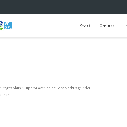
Start
Om oss
L
h Myresjöhus. Vi uppför även en del lösvirkeshus grunder
Kalmar