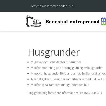
Grävmaskinsarbeten sedan 1973
Husgrunder
Vi gräver och schaktar för husgrunder
Vi utför montering och betong gjutning av husgrunder
Vi uppför husgrunder för bland annat Smålandsvillan oc
När det gäller husgrunder samarbetar vi med BME AB i 
Vi utför schaktarbeten runt grunder och hus
Ring gärna mig för vidare information: Leif 0702-534 487