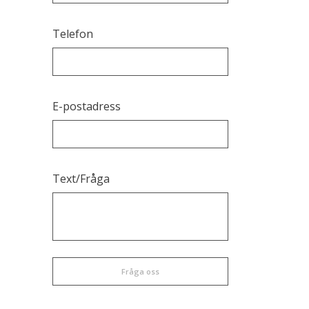
Grus & Matjord
Telefon
Grävmaskiner
Minireningsverk
Snöröjning
E-postadress
Dikes och å-rensningar
Text/Fråga