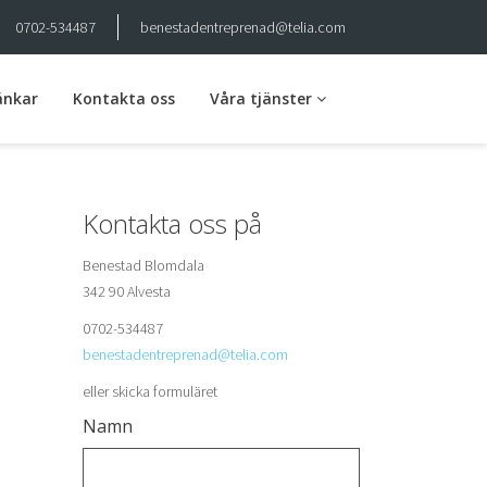
0702-534487
benestadentreprenad@telia.com
änkar
Kontakta oss
Våra tjänster
Markarbete
Kontakta oss på
Avlopp
Benestad Blomdala
Husgrunder
342 90 Alvesta
0702-534487
Dränering
benestadentreprenad@telia.com
Skogsvägar
eller skicka formuläret
Namn
Skogsdikning