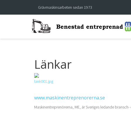
Grävmaskinsarbeten sedan 1973
Länkar
www.maskinentreprenorerna.se
Maskinentreprenörerna, ME, är Sveriges ledande bransch- 