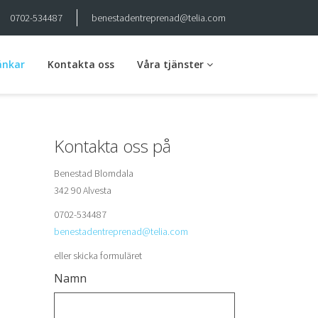
0702-534487
benestadentreprenad@telia.com
änkar
Kontakta oss
Våra tjänster
Markarbete
Kontakta oss på
Avlopp
Benestad Blomdala
Husgrunder
342 90 Alvesta
0702-534487
Dränering
benestadentreprenad@telia.com
Skogsvägar
eller skicka formuläret
Namn
Skogsdikning