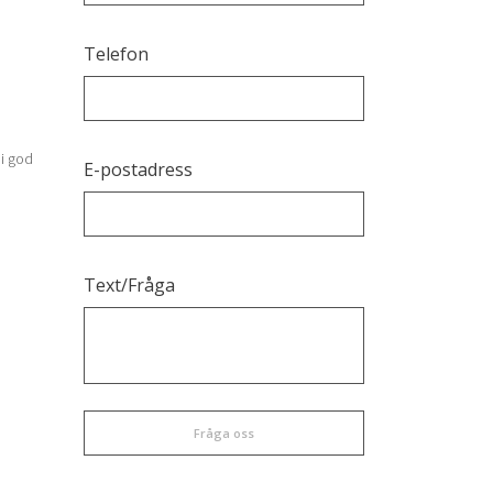
Grus & Matjord
Telefon
Grävmaskiner
Minireningsverk
 i god
Snöröjning
E-postadress
Dikes och å-rensningar
Text/Fråga