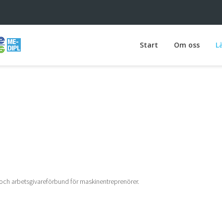
Start
Om oss
L
och arbetsgivareförbund för maskinentreprenörer.